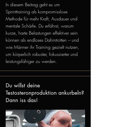
In diesem Beitrag geht es um
Sprinttraining als kompromisslose
Methode für mehr Kraft, Ausdauer und
mentale Schärfe. Du erfährst, warum
kurze, harte Belastungen effektiver sein
können als endloses Dahintrotten – und
wie Männer ihr Training gezielt nutzen,
um körperlich robuster, fokussierter und
leistungsfähiger zu werden.
Du willst deine
Testosteronproduktion ankurbeln?
Dann iss das!