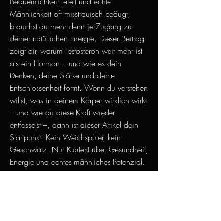
Bequemlichkeit feiert und echte
Männlichkeit oft misstrauisch beäugt,
brauchst du mehr denn je Zugang zu
deiner natürlichen Energie. Dieser Beitrag
zeigt dir, warum Testosteron weit mehr ist
als ein Hormon – und wie es dein
Denken, deine Stärke und deine
Entschlossenheit formt. Wenn du verstehen
willst, was in deinem Körper wirklich wirkt
– und wie du diese Kraft wieder
entfesselst –, dann ist dieser Artikel dein
Startpunkt. Kein Weichspüler, kein
Geschwätz. Nur Klartext über Gesundheit,
Energie und echtes männliches Potenzial.
Die Kraft der Paleo-Diät