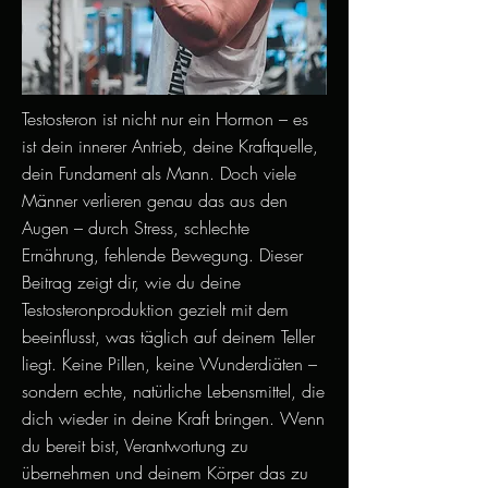
Testosteron ist nicht nur ein Hormon – es
ist dein innerer Antrieb, deine Kraftquelle,
dein Fundament als Mann. Doch viele
Männer verlieren genau das aus den
Augen – durch Stress, schlechte
Ernährung, fehlende Bewegung. Dieser
Beitrag zeigt dir, wie du deine
Testosteronproduktion gezielt mit dem
beeinflusst, was täglich auf deinem Teller
liegt. Keine Pillen, keine Wunderdiäten –
sondern echte, natürliche Lebensmittel, die
dich wieder in deine Kraft bringen. Wenn
du bereit bist, Verantwortung zu
übernehmen und deinem Körper das zu