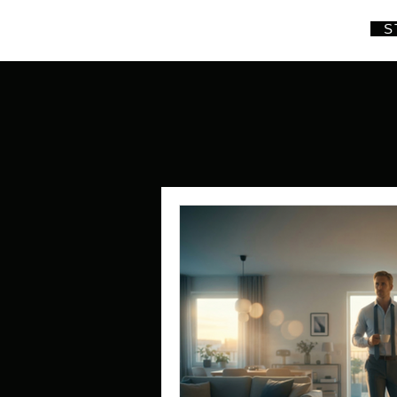
an´s Path
S