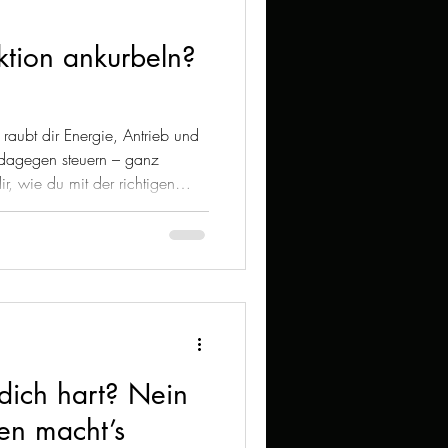
ktion ankurbeln?
l raubt dir Energie, Antrieb und
 dagegen steuern – ganz
dir, wie du mit der richtigen
und cleveren Alltagsroutinen
. Entdecke kraftvolle
nahmen, um deine Vitalität und
erbessern.
dich hart? Nein
en macht’s