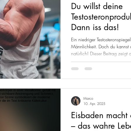
Du willst deine
Testosteronprodu
Dann iss das!
Ein niedriger Testosteronspiege
Männlichkeit. Doch du kannst
natürlich! Dieser Beitrag zeigt 
Ernährung, gezieltem Training 
dein Testosteron steigern kannst
Lebensmittel und einfache Maß
Leistungsfähigkeit spürbar zu v
Marco
10. Apr. 2025
Eisbaden macht 
– das wahre Leb