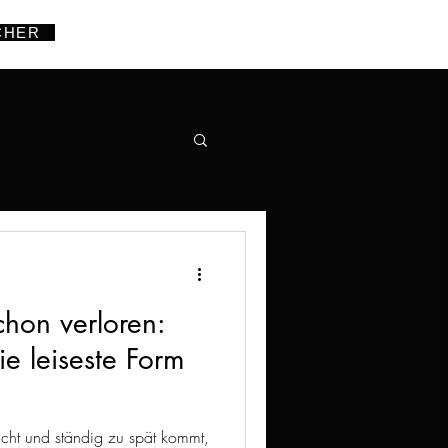
CHER
chon verloren:
die leiseste Form
ucht und ständig zu spät kommt,