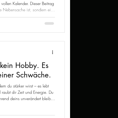
 vollen Kalender. Dieser Beitrag
ne Nebensache ist, sondern ein
t und innerer Ordnung. Es geht
nd die Frage, was dein Umgang
arakter verrät – leise, aber
ine Zeit beherrscht, wirkt
ein Wort sagt.
 kein Hobby. Es
deiner Schwäche.
em du stärker wirst – es lebt
raubt dir Zeit und Energie. Du
rend deins unverändert bleibt.
nken zu lassen, musst du
in Werkzeug sein, aber nur,
aren Regeln nutzt. Sonst