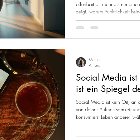
offenbart oft mehr als nur einen
zeigt, warum Pünktlichkeit kei
Ausdruck von Disziplin, Respek
um Selbstführung, Routinen u
mit Zeit wirklich über deinen Ch
unmissverständlich. Denn wer se
souverän, bevor er überhaupt 
Marco
4. Jan.
Social Media ist
ist ein Spiegel 
Social Media ist kein Ort, an d
von deiner Aufmerksamkeit und 
konsumierst Leben anderer, wäh
Statt zu fliehen und dich able
handeln. Social Media kann e
wenn du es gezielt und nach kl