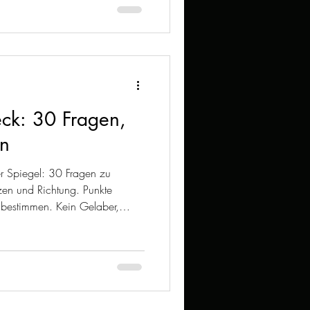
zählt: dein eigenes Leben
eck: 30 Fragen,
en
ter Spiegel: 30 Fragen zu
zen und Richtung. Punkte
ie bestimmen. Kein Gelaber,
rd. Wenn ein Bereich unter 9
m-Standard und beweist dir,