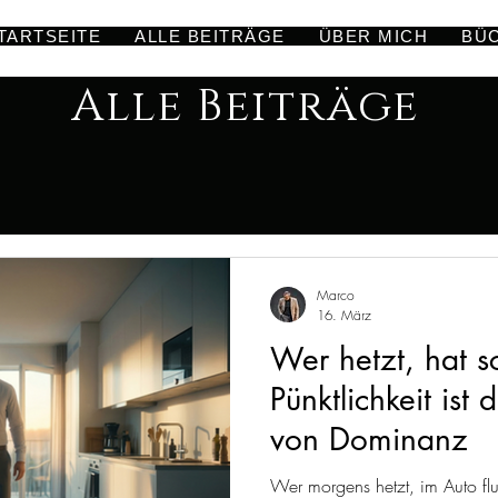
TARTSEITE
ALLE BEITRÄGE
ÜBER MICH
BÜ
Alle Beiträge
Marco
16. März
Wer hetzt, hat s
Pünktlichkeit ist 
von Dominanz
Wer morgens hetzt, im Auto fl