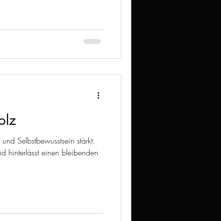
olz
 und Selbstbewusstsein stärkt.
nd hinterlässt einen bleibenden