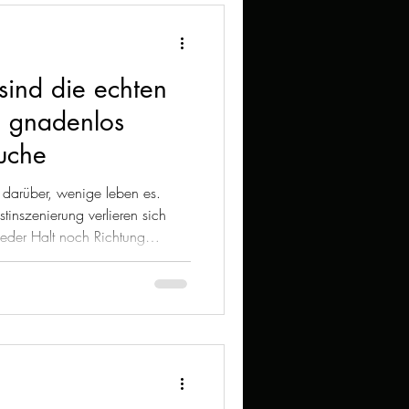
sind die echten
 gnadenlos
uche
 darüber, wenige leben es.
inszenierung verlieren sich
weder Halt noch Richtung
rte, sondern Haltung. Nicht
eser Beitrag ist ein Weckruf für
twortung übernehmen, Rückgrat
n wollen.