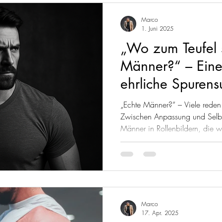
Marco
1. Juni 2025
„Wo zum Teufel 
Männer?“ – Eine
ehrliche Spurens
„Echte Männer?“ – Viele reden
Zwischen Anpassung und Selbst
Männer in Rollenbildern, die 
geben. Was fehlt, ist nicht Hä
Lautstärke, sondern Klarheit. Di
alle Männer, die wieder Veran
zeigen und echte Präsenz lebe
Marco
17. Apr. 2025