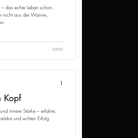
t – das echte Leben schon.
r nicht aus der Wanne,
en.
m Kopf
und innere Stärke – erfahre,
stärkst und echten Erfolg