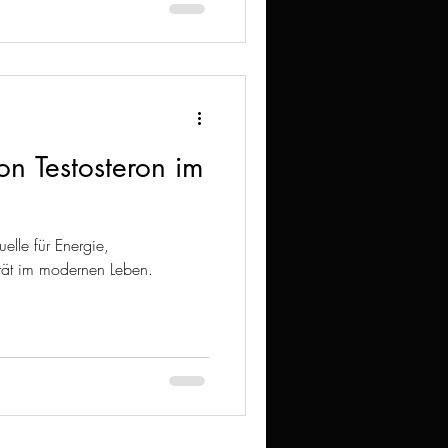
n Testosteron im
elle für Energie,
ität im modernen Leben.