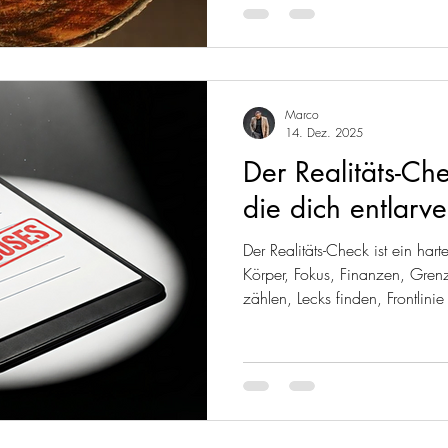
verpasst du das, was wirklich 
aufbauen.
Marco
14. Dez. 2025
Der Realitäts-Ch
die dich entlarv
Der Realitäts-Check ist ein har
Körper, Fokus, Finanzen, Gren
zählen, Lecks finden, Frontlin
keine Ausnahmen – nur Standa
fällt, setzt du 14 Tage Minimu
dass du dich führst.