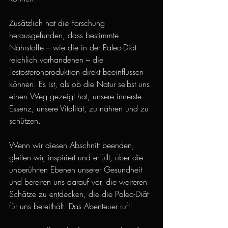
Zusätzlich hat die Forschung 
herausgefunden, dass bestimmte 
Nährstoffe – wie die in der Paleo-Diät 
reichlich vorhandenen – die 
Testosteronproduktion direkt beeinflussen 
können. Es ist, als ob die Natur selbst uns 
einen Weg gezeigt hat, unsere innerste 
Essenz, unsere Vitalität, zu nähren und zu 
schützen.
Wenn wir diesen Abschnitt beenden, 
gleiten wir, inspiriert und erfüllt, über die 
unberührten Ebenen unserer Gesundheit 
und bereiten uns darauf vor, die weiteren 
Schätze zu entdecken, die die Paleo-Diät 
für uns bereithält. Das Abenteuer ruft!