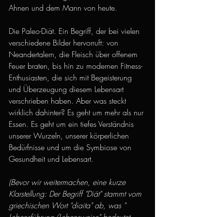
Ahnen und dem Mann von heute.
Die Paleo-Diät. Ein Begriff, der bei vielen 
verschiedene Bilder hervorruft: von 
Neandertalern, die Fleisch über offenem 
Feuer braten, bis hin zu modernen Fitness-
Enthusiasten, die sich mit Begeisterung 
und Überzeugung diesem Lebensart 
verschrieben haben. Aber was steckt 
wirklich dahinter? Es geht um mehr als nur 
Essen. Es geht um ein tiefes Verständnis 
unserer Wurzeln, unserer körperlichen 
Bedürfnisse und um die Symbiose von 
Gesundheit und Lebensart.
(Bevor wir weitermachen, eine kurze 
Klarstellung: Der Begriff "Diät" stammt vom 
griechischen Wort "diaita" ab, was " 
Lebensführung/Lebensweise" bedeutet. 