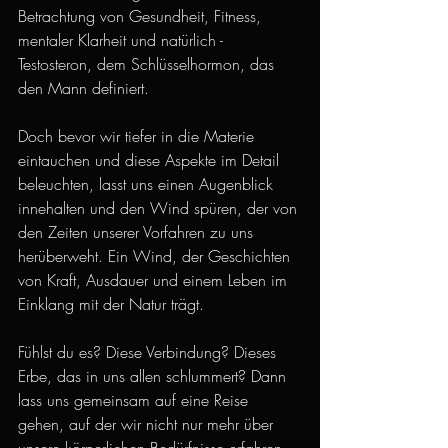
Betrachtung von Gesundheit, Fitness, 
mentaler Klarheit und natürlich - 
Testosteron, dem Schlüsselhormon, das 
den Mann definiert.
Doch bevor wir tiefer in die Materie 
eintauchen und diese Aspekte im Detail 
beleuchten, lasst uns einen Augenblick 
innehalten und den Wind spüren, der von 
den Zeiten unserer Vorfahren zu uns 
herüberweht. Ein Wind, der Geschichten 
von Kraft, Ausdauer und einem Leben im 
Einklang mit der Natur trägt.
Fühlst du es? Diese Verbindung? Dieses 
Erbe, das in uns allen schlummert? Dann 
lass uns gemeinsam auf eine Reise 
gehen, auf der wir nicht nur mehr über 
unsere körperlichen Bedürfnisse erfahren, 