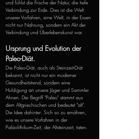
und fühlst die Frische der Natur, die tiefe 
Verbindung zur Erde. Dies ist die Welt 
unserer Vorfahren, eine Welt, in der Essen 
nicht nur Nahrung, sondern ein Akt der 
Verbindung und Überlebenskunst war.
Ursprung und Evolution der 
Paleo-Diät.
Die Paleo-Diät, auch als Steinzeit-Diät 
bekannt, ist nicht nur ein moderner 
Gesundheitstrend, sondern eine 
Huldigung an unsere Jäger und Sammler 
Ahnen. Der Begriff "Paleo" stammt aus 
dem Altgriechischen und bedeutet "alt". 
Die Idee dahinter: Sich so zu ernähren, 
wie es unsere Vorfahren in der 
Paläolithikum-Zeit, der Altsteinzeit, taten.