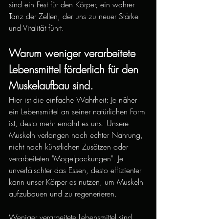
sind ein Fest für den Körper, ein wahrer 
Tanz der Zellen, der uns zu neuer Stärke 
und Vitalität führt.
Warum weniger verarbeitete 
Lebensmittel förderlich für den 
Muskelaufbau sind.
Hier ist die einfache Wahrheit: Je näher 
ein Lebensmittel an seiner natürlichen Form 
ist, desto mehr ernährt es uns. Unsere 
Muskeln verlangen nach echter Nahrung, 
nicht nach künstlichen Zusätzen oder 
verarbeiteten "Mogelpackungen". Je 
unverfälschter das Essen, desto effizienter 
kann unser Körper es nutzen, um Muskeln 
aufzubauen und zu regenerieren.
Weniger verarbeitete Lebensmittel sind 