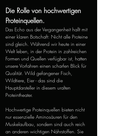
Die Rolle von hochwertigen 
Proteinquellen.
Das Echo aus der Vergangenheit hallt mit 
einer klaren Botschaft: Nicht alle Proteine 
sind gleich. Während wir heute in einer 
Welt leben, in der Protein in zahlreichen 
Formen und Quellen verfügbar ist, hatten 
unsere Vorfahren einen scharfen Blick für 
Qualität. Wild gefangener Fisch, 
Wildtiere, Eier - das sind die 
Hauptdarsteller in diesem uralten 
Proteintheater.
Hochwertige Proteinquellen bieten nicht 
nur essenzielle Aminosäuren für den 
Muskelaufbau, sondern sind auch reich 
an anderen wichtigen Nährstoffen. Sie 