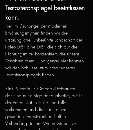
Testosteronspiegel beeinflussen 
kann.
Tief im Dschungel der modernen 
Ernährungsmythen finden wir die 
ursprüngliche, unberührte Landschaft der 
Paleo-Diät. Eine Diät, die sich auf die 
Nahrungsmittel konzentriert, die unsere 
Vorfahren aßen. Und genau hier könnten 
wir den Schlüssel zum Erhalt unseres 
Testosteronspiegels finden.
Zink, Vitamin D, Omega-3-Fettsäuren – 
das sind nur einige der Vitalstoffe, die in 
der Paleo-Diät in Hülle und Fülle 
vorkommen und direkt mit einem 
gesunden Testosteronhaushalt in 
Verbindung stehen. Wenn wir uns von 