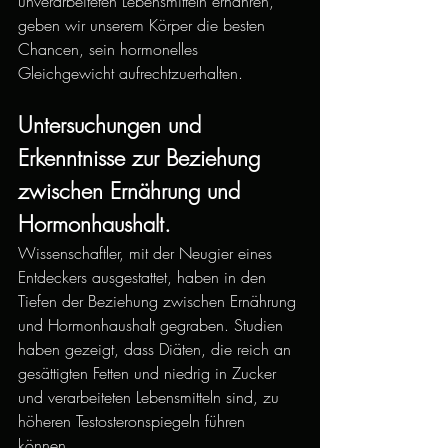
unverarbeiteten Lebensmitteln ernähren, 
geben wir unserem Körper die besten 
Chancen, sein hormonelles 
Gleichgewicht aufrechtzuerhalten.
Untersuchungen und 
Erkenntnisse zur Beziehung 
zwischen Ernährung und 
Hormonhaushalt.
Wissenschaftler, mit der Neugier eines 
Entdeckers ausgestattet, haben in den 
Tiefen der Beziehung zwischen Ernährung 
und Hormonhaushalt gegraben. Studien 
haben gezeigt, dass Diäten, die reich an 
gesättigten Fetten und niedrig in Zucker 
und verarbeiteten Lebensmitteln sind, zu 
höheren Testosteronspiegeln führen 
können.