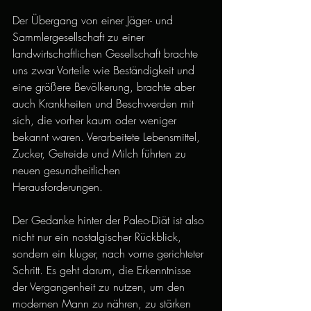
Der Übergang von einer Jäger- und 
Sammlergesellschaft zu einer 
landwirtschaftlichen Gesellschaft brachte 
uns zwar Vorteile wie Beständigkeit und 
eine größere Bevölkerung, brachte aber 
auch Krankheiten und Beschwerden mit 
sich, die vorher kaum oder weniger 
bekannt waren. Verarbeitete Lebensmittel, 
Zucker, Getreide und Milch führten zu 
neuen gesundheitlichen 
Herausforderungen.
Der Gedanke hinter der Paleo-Diät ist also 
nicht nur ein nostalgischer Rückblick, 
sondern ein kluger, nach vorne gerichteter 
Schritt. Es geht darum, die Erkenntnisse 
der Vergangenheit zu nutzen, um den 
modernen Mann zu nähren, zu stärken 