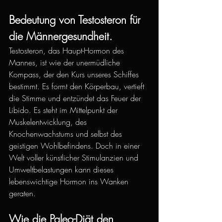
Bedeutung von Testosteron für 
die Männergesundheit.
Testosteron, das Haupt-Hormon des 
Mannes, ist wie der unermüdliche 
Kompass, der den Kurs unseres Schiffes 
bestimmt. Es formt den Körperbau, vertieft 
die Stimme und entzündet das Feuer der 
Libido. Es steht im Mittelpunkt der 
Muskelentwicklung, des 
Knochenwachstums und selbst des 
geistigen Wohlbefindens. Doch in einer 
Welt voller künstlicher Stimulanzien und 
Umweltbelastungen kann dieses 
lebenswichtige Hormon ins Wanken 
geraten.
Wie die Paleo-Diät den 