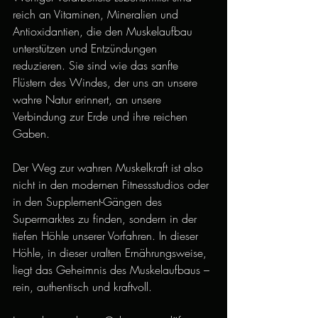
reich an Vitaminen, Mineralien und 
Antioxidantien, die den Muskelaufbau 
unterstützen und Entzündungen 
reduzieren. Sie sind wie das sanfte 
Flüstern des Windes, der uns an unsere 
wahre Natur erinnert, an unsere 
Verbindung zur Erde und ihre reichen 
Gaben.
Der Weg zur wahren Muskelkraft ist also 
nicht in den modernen Fitnessstudios oder 
in den Supplement-Gängen des 
Supermarktes zu finden, sondern in der 
tiefen Höhle unserer Vorfahren. In dieser 
Höhle, in dieser uralten Ernährungsweise, 
liegt das Geheimnis des Muskelaufbaus – 
rein, authentisch und kraftvoll.