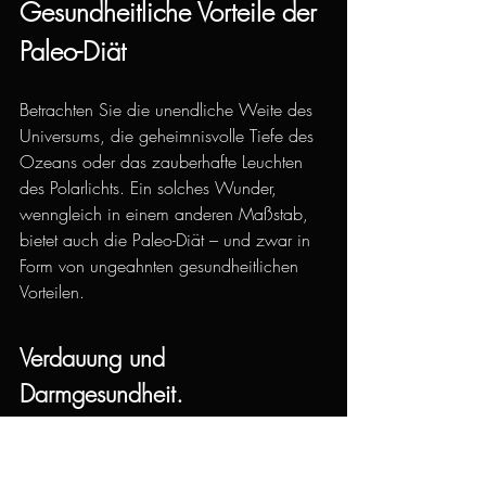
Gesundheitliche Vorteile der 
Paleo-Diät
Betrachten Sie die unendliche Weite des 
Universums, die geheimnisvolle Tiefe des 
Ozeans oder das zauberhafte Leuchten 
des Polarlichts. Ein solches Wunder, 
wenngleich in einem anderen Maßstab, 
bietet auch die Paleo-Diät – und zwar in 
Form von ungeahnten gesundheitlichen 
Vorteilen.
Verdauung und 
Darmgesundheit.
Tauchen Sie ein in den dichten Dschungel 
unseres Inneren, den Darm. Dieser 
wunderbare Ort, in dem Milliarden von 