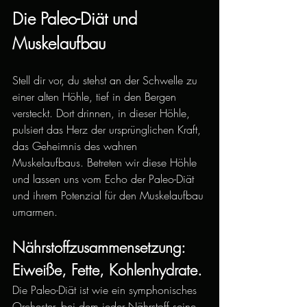
Die Paleo-Diät und 
Muskelaufbau
Stell dir vor, du stehst an der Schwelle zu 
einer alten Höhle, tief in den Bergen 
versteckt. Dort drinnen, in dieser Höhle, 
pulsiert das Herz der ursprünglichen Kraft, 
das Geheimnis des wahren 
Muskelaufbaus. Betreten wir diese Höhle 
und lassen uns vom Echo der Paleo-Diät 
und ihrem Potenzial für den Muskelaufbau 
umarmen.
Nährstoffzusammensetzung: 
Eiweiße, Fette, Kohlenhydrate.
Die Paleo-Diät ist wie ein symphonisches 
Orchester, bei dem jeder Nährstoff seine 