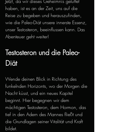
Jetzt, da wir dieses Geheimnis gelüftet 
haben, ist es an der Zeit, uns auf die 
Reise zu begeben und herauszufinden, 
wie die Paleo-Diät unsere innerste Essenz, 
unser Testosteron, beeinflussen kann. Das 
Abenteuer geht weiter!
Testosteron und die Paleo-
Diät
Wende deinen Blick in Richtung des 
funkelnden Horizonts, wo der Morgen die 
Nacht küsst, und ein neues Kapitel 
beginnt. Hier begegnen wir dem 
mächtigen Testosteron, dem Hormon, das 
tief in den Adern des Mannes fließt und 
die Grundlagen seiner Vitalität und Kraft 
bildet.