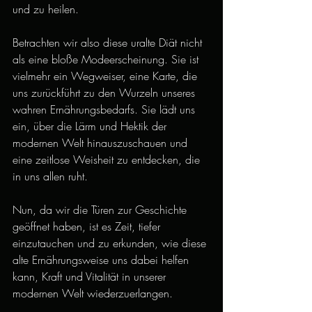
und zu heilen.
Betrachten wir also diese uralte Diät nicht 
als eine bloße Modeerscheinung. Sie ist 
vielmehr ein Wegweiser, eine Karte, die 
uns zurückführt zu den Wurzeln unseres 
wahren Ernährungsbedarfs. Sie lädt uns 
ein, über die Lärm und Hektik der 
modernen Welt hinauszuschauen und 
eine zeitlose Weisheit zu entdecken, die 
in uns allen ruht.
Nun, da wir die Türen zur Geschichte 
geöffnet haben, ist es Zeit, tiefer 
einzutauchen und zu erkunden, wie diese 
alte Ernährungsweise uns dabei helfen 
kann, Kraft und Vitalität in unserer 
modernen Welt wiederzuerlangen.