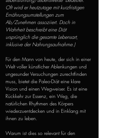
Oft wird er heutzutage mit kurzfristigen 
Ernährungsumstellungen zum 
Ab/Zunehmen assoziiert. Doch in 
Wahrheit beschreibt eine Diät 
ursprünglich die gesamte Lebensart, 
inklusive der Nahrungsaufnahme.)
Für den Mann von heute, der sich in einer 
Welt voller künstlicher Ablenkungen und 
ungesunder Versuchungen zurechtfinden 
muss, bietet die Paleo-Diät eine klare 
Vision und einen Wegweiser. Es ist eine 
Rückkehr zur Essenz, ein Weg, die 
natürlichen Rhythmen des Körpers 
wiederzuentdecken und in Einklang mit 
ihnen zu leben.
Warum ist dies so relevant für den 