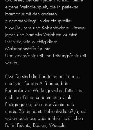
eigene Melodie spielt, die in perfekter 
Harmonie mit den anderen 
zusammenklingt. In der Hauptrolle: 
Eiweiße, Fette und Kohlenhydrate. Unsere 
Jäger- und Sammler-Vorfahren wussten 
instinktiv, wie wichtig diese 
Makronährstoffe für ihre 
Überlebensfähigkeit und Leistungsfähigkeit 
waren.
Eiweiße sind die Bausteine des Lebens, 
essenziell für den Aufbau und die 
Reparatur von Muskelgewebe. Fette sind 
nicht der Feind, sondern eine vitale 
Energiequelle, die unser Gehirn und 
unsere Zellen nährt. Kohlenhydrate? Ja, sie 
waren auch da, aber in ihrer natürlichen 
Form: Früchte, Beeren, Wurzeln.