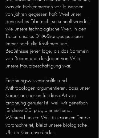
was ein Höhlenmensch vor Tausenden 
von Jahren gegessen hat? Weil unser 
genetisches Erbe nicht so schnell wandelt 
wie unsere technologische Welt. In den 
Tiefen unseres DNA-Stranges pulsieren 
immer noch die Rhythmen und 
Bedürfnisse jener Tage, als das Sammeln 
von Beeren und das Jagen von Wild 
unsere Hauptbeschäftigung war.
Ernährungswissenschaftler und 
Anthropologen argumentieren, dass unser 
Körper am besten für diese Art von 
Ernährung gerüstet ist, weil wir genetisch 
für diese Diät programmiert sind. 
Während unsere Welt in rasantem Tempo 
voranschreitet, bleibt unsere biologische 
Uhr im Kern unverändert.