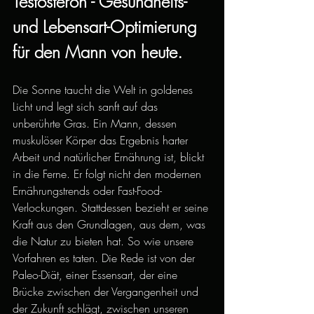
Testosteron - Gesundheits- 
und Lebensart-Optimierung 
für den Mann von heute.
Die Sonne taucht die Welt in goldenes 
Licht und legt sich sanft auf das 
unberührte Gras. Ein Mann, dessen 
muskulöser Körper das Ergebnis harter 
Arbeit und natürlicher Ernährung ist, blickt 
in die Ferne. Er folgt nicht den modernen 
Ernährungstrends oder Fast-Food-
Verlockungen. Stattdessen bezieht er seine 
Kraft aus den Grundlagen, aus dem, was 
die Natur zu bieten hat. So wie unsere 
Vorfahren es taten. Die Rede ist von der 
Paleo-Diät, einer Essensart, der eine 
Brücke zwischen der Vergangenheit und 
der Zukunft schlägt, zwischen unseren 