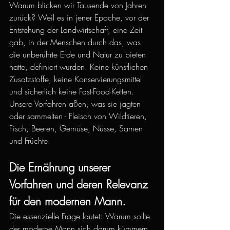
Warum blicken wir Tausende von Jahren 
zurück? Weil es in jener Epoche, vor der 
Entstehung der Landwirtschaft, eine Zeit 
gab, in der Menschen durch das, was 
die unberührte Erde und Natur zu bieten 
hatte, definiert wurden. Keine künstlichen 
Zusatzstoffe, keine Konservierungsmittel 
und sicherlich keine Fast-Food-Ketten. 
Unsere Vorfahren aßen, was sie jagten 
oder sammelten - Fleisch von Wildtieren, 
Fisch, Beeren, Gemüse, Nüsse, Samen 
und Früchte.
Die Ernährung unserer 
Vorfahren und deren Relevanz 
für den modernen Mann.
Die essenzielle Frage lautet: Warum sollte 
der moderne Mann sich darum kümmern, 