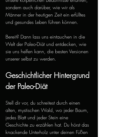
sondern auch darüber, wie wir als 
Männer in der heutigen Zeit ein erfülltes 
und gesundes Leben führen können.
Bereit? Dann lass uns eintauchen in die 
Welt der Paleo-Diät und entdecken, wie 
sie uns helfen kann, die besten Versionen 
unserer selbst zu werden.
Geschichtlicher Hintergrund 
der Paleo-Diät
Stell dir vor, du schreitest durch einen 
alten, mystischen Wald, wo jeder Baum, 
jedes Blatt und jeder Stein eine 
Geschichte zu erzählen hat. Du hörst das 
knackende Unterholz unter deinen Füßen 