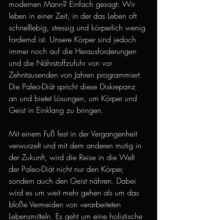
modernen Mann? Einfach gesagt: Wir 
leben in einer Zeit, in der das Leben oft 
schnelllebig, stressig und körperlich wenig 
fordernd ist. Unsere Körper sind jedoch 
immer noch auf die Herausforderungen 
und die Nährstoffzufuhr von vor 
Zehntausenden von Jahren programmiert. 
Die Paleo-Diät spricht diese Diskrepanz 
an und bietet Lösungen, um Körper und 
Geist in Einklang zu bringen.
Mit einem Fuß fest in der Vergangenheit 
verwurzelt und mit dem anderen mutig in 
der Zukunft, wird die Reise in die Welt 
der Paleo-Diät nicht nur den Körper, 
sondern auch den Geist nähren. Dabei 
wird es um weit mehr gehen als um das 
bloße Vermeiden von verarbeiteten 
Lebensmitteln. Es geht um eine holistische 