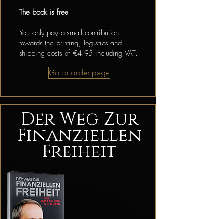
The book is free
You only pay a small contribution
towards the printing, logistics and
shipping costs of €4.95 including VAT.
Go to order page
Der Weg Zur
Finanziellen
Freiheit